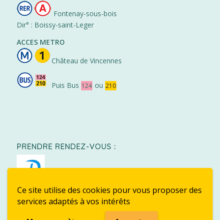
Fontenay-sous-bois
Dir° : Boissy-saint-Leger
ACCES METRO
Château de Vincennes
Puis Bus
ou
124
210
PRENDRE RENDEZ-VOUS :
Ce site utilise des cookies pour vous proposer des
services adaptés à vos intérêts