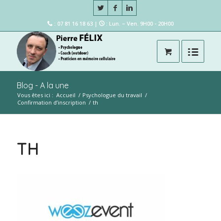
: 07 81 16 18 63 |
: Lun. – Ven. 9H00 - 20H00
Blog - A la une
Vous êtes ici :
Accueil
/
Psychologue du travail
/
Confirmation d’inscription
/
th
TH