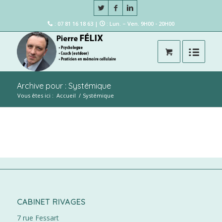
: 07 81 16 18 63 |
: Lun. – Ven. 9H00 - 20H00
Archive pour : Systémique
Vous êtes ici :
Accueil
/
Systémique
CABINET RIVAGES
7 rue Fessart