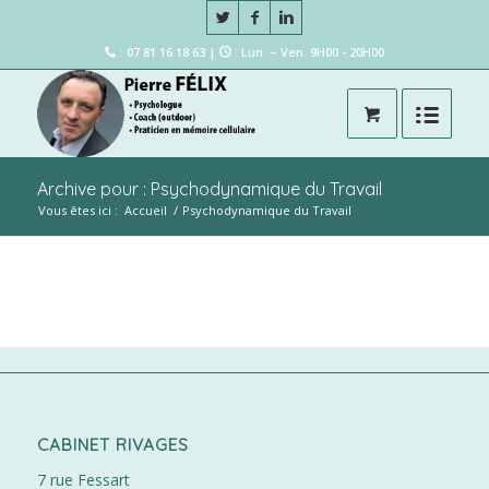
: 07 81 16 18 63 |
: Lun. – Ven. 9H00 - 20H00
Archive pour : Psychodynamique du Travail
Vous êtes ici :
Accueil
/
Psychodynamique du Travail
CABINET RIVAGES
7 rue Fessart