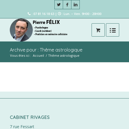
: 07 81 16 18 63 |
: Lun. – Ven. 9H00 - 20H00
Archive pour : Thême astrologique
Vous êtes ici :
Accueil
/
Thême astrologique
CABINET RIVAGES
7 rue Fessart