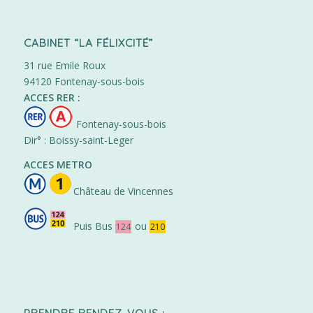
CABINET “LA FÉLIXCITÉ”
31 rue Emile Roux
94120 Fontenay-sous-bois
ACCES RER :
Fontenay-sous-bois
Dir° : Boissy-saint-Leger
ACCES METRO
Château de Vincennes
Puis Bus
ou
124
210