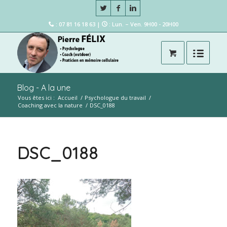
: 07 81 16 18 63 |
: Lun. – Ven. 9H00 - 20H00
Blog - A la une
Vous êtes ici :
Accueil
/
Psychologue du travail
/
Coaching avec la nature
/
DSC_0188
DSC_0188