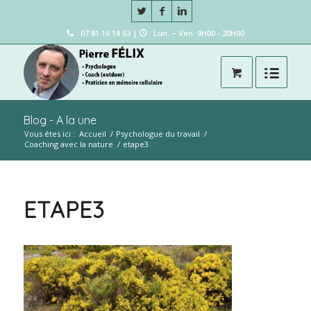
: 07 81 16 18 63 |
: Lun. – Ven. 9H00 - 20H00
Blog - A la une
Vous êtes ici :
Accueil
/
Psychologue du travail
/
Coaching avec la nature
/
etape3
ETAPE3