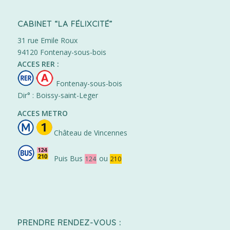
CABINET “LA FÉLIXCITÉ”
31 rue Emile Roux
94120 Fontenay-sous-bois
ACCES RER :
Fontenay-sous-bois
Dir° : Boissy-saint-Leger
ACCES METRO
Château de Vincennes
Puis Bus
ou
124
210
PRENDRE RENDEZ-VOUS :